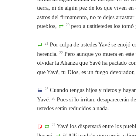
tierra, ni de algún pez de los que viven en 
astros del firmamento, no te dejes arrastra
pueblos,
20
pero a ustitletedes los tomó
21
Por culpa de ustedes Yavé se enojó con
herencia.
22
Pero aunque yo muera en este pa
olvidar la Alianza que Yavé ha pactado con
que Yavé, tu Dios, es un fuego devorador,
25
Cuando tengas hijos y nietos y hayan
Yavé.
26
Pues si lo irritan, desaparecerán de 
ustedes serán reducidos a nada.
27
Yavé los dispersará entre los pueb
llevará.
28
Allí tendrán que servir a dio