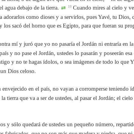
el agua debajo de la tierra.
19
Cuando mires al cielo y veas
r a adorarlos como dioses y a servirlos, pues Yavé, tu Dios,
 y los sacó del horno que es Egipto, para que fueran su pr
tra mí y juró que yo no pasaría el Jordán ni entraría en la 
ís y no pase el Jordán, ustedes lo pasarán y poseerán esa e
tigo y no te hagas ídolos, o sea imágenes de todo lo que Y
 un Dios celoso.
 envejecido en el país, no vayan a corromperse teniendo í
la tierra que va a ser de ustedes, al pasar el Jordán; el cielo
los y sólo quedará de ustedes un pequeño número, repartido
ses fabricados, que no son más que madera y piedra, que ni 