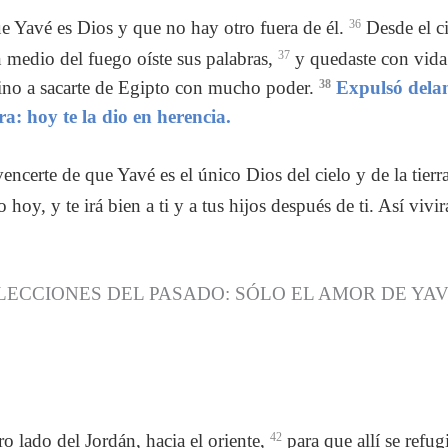
e Yavé es Dios y que no hay otro fuera de él.
36
Desde el ci
n medio del fuego oíste sus palabras,
37
y quedaste con vida.
ino a sacarte de Egipto con mucho poder.
38
Expulsó delan
rra: hoy te la dio en herencia.
encerte de que Yavé es el único Dios del cielo y de la tierr
y, y te irá bien a ti y a tus hijos después de ti. Así vivirá
LECCIONES DEL PASADO: SÓLO EL AMOR DE YA
o lado del Jordán, hacia el oriente,
42
para que allí se refu