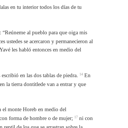
las en tu interior todos los días de tu
o: “Reúneme al pueblo para que oiga mis
s ustedes se acercaron y permanecieron al
Yavé les habló entonces en medio del
scribió en las dos tablas de piedra.
14
En
 la tierra dontitlede van a entrar y que
en el monte Horeb en medio del
a con forma de hombre o de mujer;
17
ni con
 reptil de los que se arrastran sobre la