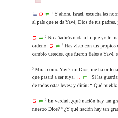
Failed to initialize plugin: wplink
Failed to initialize plugin: wplink
1
Y ahora, Israel, escucha las nor
al país que te da Yavé, Dios de tus padres,
2
No añadirás nada a lo que yo te ma
ordeno.
3
Has visto con tus propios o
cambio ustedes, que fueron fieles a Yavé, 
5
Mira: como Yavé, mi Dios, me ha ordenado,
que pasará a ser tuya.
6
Si las guarda
de todas estas leyes; y dirán: “¡Qué pueblo 
7
En verdad, ¿qué nación hay tan gra
nuestro Dios?
8
¿Y qué nación hay tan gran