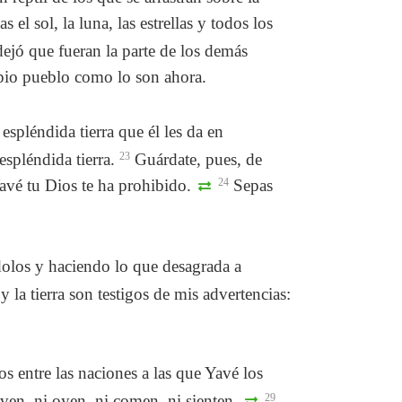
 el sol, la luna, las estrellas y todos los
 dejó que fueran la parte de los demás
opio pueblo como lo son ahora.
espléndida tierra que él les da en
spléndida tierra.
23
Guárdate, pues, de
avé tu Dios te ha prohibido.
24
Sepas
dolos y haciendo lo que desagrada a
 y la tierra son testigos de mis advertencias:
s entre las naciones a las que Yavé los
ven, ni oyen, ni comen, ni sienten.
29