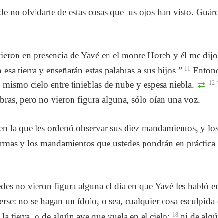
 no olvidarte de estas cosas que tus ojos han visto. Guárda
.
uvieron en presencia de Yavé en el monte Horeb y él me dij
esa tierra y enseñarán estas palabras a sus hijos.”
11
Entonce
l mismo cielo entre tinieblas de nube y espesa niebla.
12
bras, pero no vieron figura alguna, sólo oían una voz.
n la que les ordenó observar sus diez mandamientos, y los e
rmas y los mandamientos que ustedes pondrán en práctica en
des no vieron figura alguna el día en que Yavé les habló 
rse: no se hagan un ídolo, o sea, cualquier cosa esculpid
a tierra, o de algún ave que vuela en el cielo;
18
ni de algún