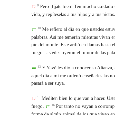
9
Pero ¡fíjate bien! Ten mucho cuidado de
vida, y repíteselas a tus hijos y a tus nietos
10
Me refiero al día en que ustedes est
palabras. Así me temerán mientras vivan en 
pie del monte. Este ardió en llamas hasta e
fuego. Ustedes oyeron el rumor de las pala
13
Y Yavé les dio a conocer su Alianza, e
aquel día a mí me ordenó enseñarles las no
pasará a ser suya.
15
Mediten bien lo que van a hacer. Uste
fuego.
16
Por tanto no vayan a corrompe
forma de algún animal de los que viven en l