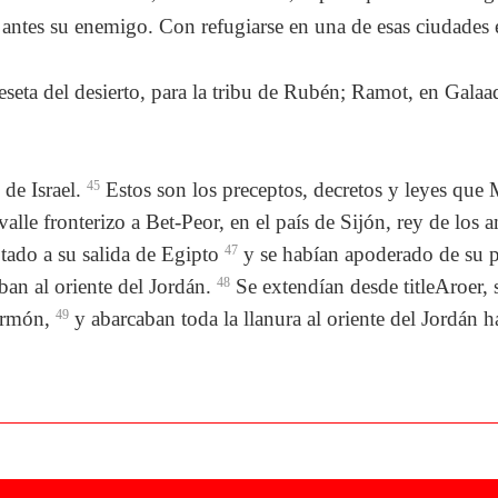
antes su enemigo. Con refugiarse en una de esas ciudades es
eseta del desierto, para la tribu de Rubén; Ramot, en Galaa
de Israel.
45
Estos son los preceptos, decretos y leyes que Mo
valle fronterizo a Bet-Peor, en el país de Sijón, rey de los
otado a su salida de Egipto
47
y se habían apoderado de su p
ban al oriente del Jordán.
48
Se extendían desde titleAroer, s
ermón,
49
y abarcaban toda la llanura al oriente del Jordán h