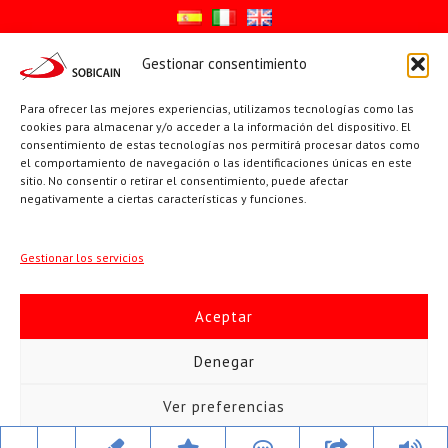
Gestionar consentimiento
Síguenos en:
Para ofrecer las mejores experiencias, utilizamos tecnologías como las
YouTube
X
Facebook
cookies para almacenar y/o acceder a la información del dispositivo. El
consentimiento de estas tecnologías nos permitirá procesar datos como
el comportamiento de navegación o las identificaciones únicas en este
sitio. No consentir o retirar el consentimiento, puede afectar
PÁGINAS INSTITUCIONALES
negativamente a ciertas características y funciones.
Sociedad San Pablo
Gestionar los servicios
Beato Santiago Alberione
Aceptar
SOBICAIN / Sociedad Bíblica Católica Internacional · C/ Protasio
Denegar
Gómez, 15. 28027 MADRID · Tlfs. +34 623 307 995 | +34 91 742
Ver preferencias
5113 · sobicain@sobicain.org