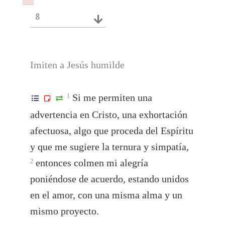
Failed to initialize plugin: wplink
Failed to initialize plugin: wplink
8
Imiten a Jesús humilde
Si me permiten una
1
advertencia en Cristo, una exhortación
afectuosa, algo que proceda del Espíritu
y que me sugiere la ternura y simpatía,
entonces colmen mi alegría
2
poniéndose de acuerdo, estando unidos
en el amor, con una misma alma y un
mismo proyecto.