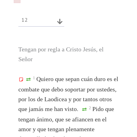
Failed to initialize plugin: wplink
Failed to initialize plugin: wplink
12
Tengan por regla a Cristo Jesús, el
Señor
Quiero que sepan cuán duro es el
1
combate que debo soportar por ustedes,
por los de Laodicea y por tantos otros
que jamás me han visto.
Pido que
2
tengan ánimo, que se afiancen en el
amor y que tengan plenamente