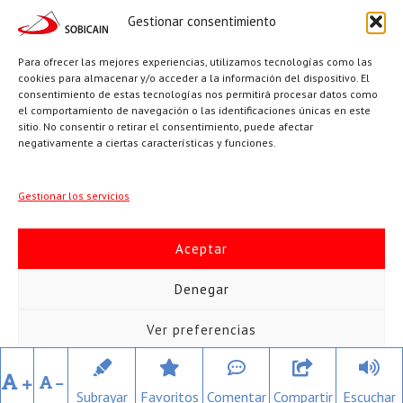
Gestionar consentimiento
Síguenos en:
Para ofrecer las mejores experiencias, utilizamos tecnologías como las
YouTube
X
Facebook
cookies para almacenar y/o acceder a la información del dispositivo. El
consentimiento de estas tecnologías nos permitirá procesar datos como
el comportamiento de navegación o las identificaciones únicas en este
sitio. No consentir o retirar el consentimiento, puede afectar
PÁGINAS INSTITUCIONALES
negativamente a ciertas características y funciones.
Sociedad San Pablo
Gestionar los servicios
Beato Santiago Alberione
Aceptar
SOBICAIN / Sociedad Bíblica Católica Internacional · C/ Protasio
Denegar
Gómez, 15. 28027 MADRID · Tlfs. +34 623 307 995 | +34 91 742
Ver preferencias
5113 · sobicain@sobicain.org
Todos los derechos © 2026 Sobicain
Política de cookies
Política de privacidad
Aviso Legal
Subrayar
Favoritos
Comentar
Compartir
Escuchar