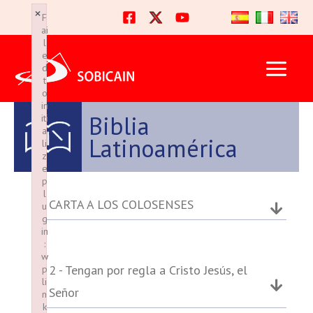
Ir
×
×
F
F
al
ai
ai
l
l
contenido
e
e
d
d
t
t
o
o
in
in
Biblia
iti
iti
a
a
Latinoamérica
li
li
z
z
e
e
p
p
l
l
CARTA A LOS COLOSENSES
u
u
g
g
in
in
:
:
w
w
2 - Tengan por regla a Cristo Jesús, el
p
p
li
li
Señor
n
n
k
k