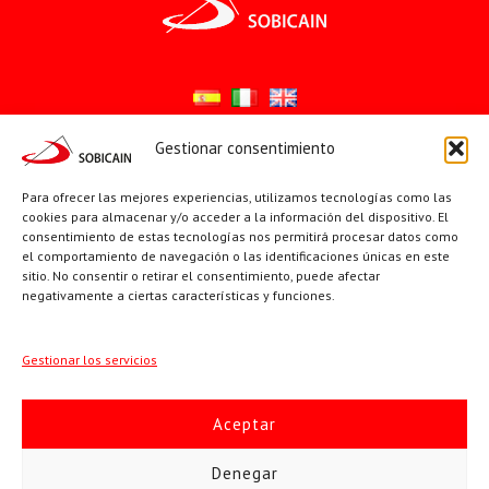
Gestionar consentimiento
Síguenos en:
Para ofrecer las mejores experiencias, utilizamos tecnologías como las
YouTube
X
Facebook
cookies para almacenar y/o acceder a la información del dispositivo. El
consentimiento de estas tecnologías nos permitirá procesar datos como
el comportamiento de navegación o las identificaciones únicas en este
sitio. No consentir o retirar el consentimiento, puede afectar
PÁGINAS INSTITUCIONALES
negativamente a ciertas características y funciones.
Sociedad San Pablo
Gestionar los servicios
Beato Santiago Alberione
Aceptar
SOBICAIN / Sociedad Bíblica Católica Internacional · C/ Protasio
Denegar