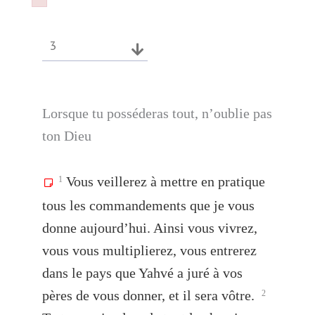
Failed to initialize plugin: wplink
Failed to initialize plugin: wplink
3
Lorsque tu posséderas tout, n’oublie pas
ton Dieu
Vous veillerez à mettre en pratique
1
tous les commandements que je vous
donne aujourd’hui. Ainsi vous vivrez,
vous vous multiplierez, vous entrerez
dans le pays que Yahvé a juré à vos
pères de vous donner, et il sera vôtre.
2