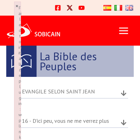
Ir
×
×
F
F
al
ai
ai
l
l
contenido
e
e
d
d
t
t
o
o
in
in
La Bible des
iti
iti
a
a
Peuples
li
li
z
z
e
e
p
p
l
l
EVANGILE SELON SAINT JEAN
u
u
g
g
in
in
:
:
w
w
16 - D’ici peu, vous ne me verrez plus
p
p
li
li
n
n
k
k