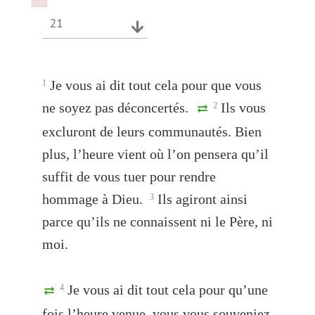
Failed to initialize plugin: wplink
Failed to initialize plugin: wplink
21
Je vous ai dit tout cela pour que vous
1
ne soyez pas déconcertés.
Ils vous
2
excluront de leurs communautés. Bien
plus, l’heure vient où l’on pensera qu’il
suffit de vous tuer pour rendre
hommage à Dieu.
Ils agiront ainsi
3
parce qu’ils ne connaissent ni le Père, ni
moi.
Je vous ai dit tout cela pour qu’une
4
fois l’heure venue, vous vous souveniez