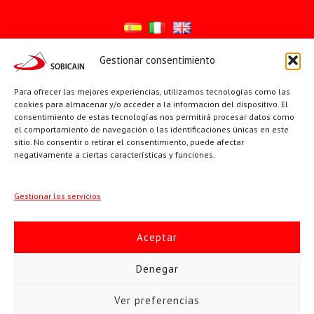
Gestionar consentimiento
Síguenos en:
Para ofrecer las mejores experiencias, utilizamos tecnologías como las
YouTube
X
Facebook
cookies para almacenar y/o acceder a la información del dispositivo. El
consentimiento de estas tecnologías nos permitirá procesar datos como
el comportamiento de navegación o las identificaciones únicas en este
sitio. No consentir o retirar el consentimiento, puede afectar
PÁGINAS INSTITUCIONALES
negativamente a ciertas características y funciones.
Sociedad San Pablo
Gestionar los servicios
Beato Santiago Alberione
Aceptar
SOBICAIN / Sociedad Bíblica Católica Internacional · C/ Protasio
Denegar
Gómez, 15. 28027 MADRID · Tlfs. +34 623 307 995 | +34 91 742
Ver preferencias
5113 · sobicain@sobicain.org