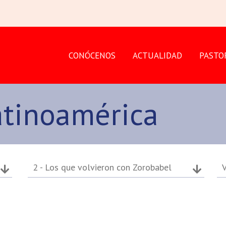
CONÓCENOS
ACTUALIDAD
PASTO
atinoamérica
2 - Los que volvieron con Zorobabel
V