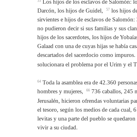
55
Los hijos de los esclavos de Salomón: los
Darcón, los hijos de Guidel,
57
los hijos de
sirvientes e hijos de esclavos de Salomón:
no pudieron decir si sus familias y sus clan
hijos de los sacerdotes, los hijos de Yoba
Galaad con una de cuyas hijas se había c
descartados del sacerdocio como impuros.
solucionara el problema por el Urim y el
64
Toda la asamblea era de 42.360 persona
hombres y mujeres,
66
736 caballos, 245 
Jerusalén, hicieron ofrendas voluntarias p
el tesoro, según los medios de cada cual, 6
levitas y una parte del pueblo se quedaron a
vivir a su ciudad.