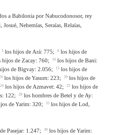
tados a Babilonia por Nabucodonosor, rey
 Josué, Nehemías, Seraías, Relaías,
5
los hijos de Ará: 775;
6
los hijos de
 hijos de Zacay: 760;
10
los hijos de Bani:
hijos de Bigvay: 2.056;
15
los hijos de
19
los hijos de Yasum: 223;
20
los hijos de
24
los hijos de Azmavet: 42;
25
los hijos de
s: 122;
28
los hombres de Betel y de Ay:
ijos de Yarim: 320;
33
los hijos de Lod,
 de Pasejar: 1.247;
39
los hijos de Yarim: