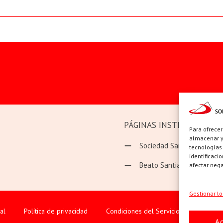
PÁGINAS INSTITUCIONAL
Para ofrecer
almacenar y/
Sociedad San Pablo
tecnologías
identificaci
Beato Santiago Alberione
afectar nega
Gestionar lo
al
Política de privacidad
Condiciones del Servicio
Política
A