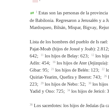
Failed to initialize plugin: wplink
Failed to initialize plugin: wplink
1
Estas son las personas de la provinci
de Babilonia. Regresaron a Jerusalén y a J
Mardoqueo, Bilsán, Mispar, Bigvay, Reju
Lista de los hombres del pueblo de Is rael
Pajat-Moab (hijos de Josué y Joab): 2.812
642;
11
los hijos de Belay: 623;
12
los hij
Adín: 454;
16
los hijos de Ater (Jejizquía)
Gibar: 95;
21
los hijos de Belén: 123;
22
lo
Quiriat-Yearim, Quefira y Beerot: 743;
26
l
223;
29
los hijos de Nebo: 52;
30
los hijo
Yadid y Ono: 725;
34
los hijos de Jericó:
36
Los sacerdotes: los hijos de Jedaías (la 