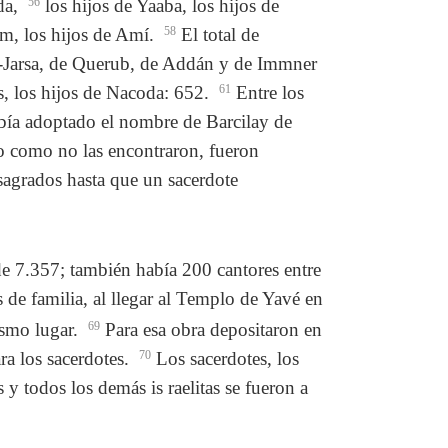
uda,
56
los hijos de Yaaba, los hijos de
yim, los hijos de Amí.
58
El total de
l-Jarsa, de Querub, de Addán y de Immner
as, los hijos de Nacoda: 652.
61
Entre los
había adoptado el nombre de Barcilay de
ro como no las encontraron, fueron
agrados hasta que un sacerdote
 de 7.357; también había 200 cantores entre
 de familia, al llegar al Templo de Yavé en
ismo lugar.
69
Para esa obra depositaron en
ra los sacerdotes.
70
Los sacerdotes, los
s y todos los demás is raelitas se fueron a