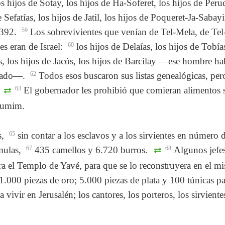
 hijos de Sotay, los hijos de Ha-Soferet, los hijos de Per
 Sefatías, los hijos de Jatil, los hijos de Poqueret-Ja-Saba
 392.
59
Los sobrevivientes que venían de Tel-Mela, de Te
es eran de Israel:
60
los hijos de Delaías, los hijos de Tobí
ías, los hijos de Jacós, los hijos de Barcilay —ese hombre 
asado—.
62
Todos esos buscaron sus listas genealógicas, pe
63
El gobernador les prohibió que comieran alimentos s
 Tumim.
s,
65
sin contar a los esclavos y a los sirvientes en número
mulas,
67
435 camellos y 6.720 burros.
68
Algunos jefes
ara el Templo de Yavé, para que se lo reconstruyera en el m
1.000 piezas de oro; 5.000 piezas de plata y 100 túnicas pa
 vivir en Jerusalén; los cantores, los porteros, los sirviente