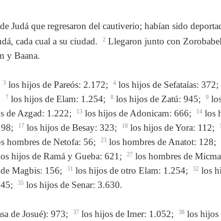
a de Judá que regresaron del cautiverio; habían sido depor
udá, cada cual a su ciudad.
2
Llegaron junto con Zorobabel,
m y Baana.
:
3
los hijos de Pareós: 2.172;
4
los hijos de Sefataías: 372;
;
7
los hijos de Elam: 1.254;
8
los hijos de Zatú: 945;
9
los
os de Azgad: 1.222;
13
los hijos de Adonicam: 666;
14
los 
: 98;
17
los hijos de Besay: 323;
18
los hijos de Yora: 112;
s hombres de Netofa: 56;
23
los hombres de Anatot: 128;
os hijos de Ramá y Gueba: 621;
27
los hombres de Micma
s de Magbis: 156;
31
los hijos de otro Elam: 1.254;
32
los h
 345;
35
los hijos de Senar: 3.630.
casa de Josué): 973;
37
los hijos de Imer: 1.052;
38
los hijos