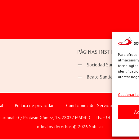
PÁGINAS INSTITUCIONAL
Para ofrecer
almacenar y/
Sociedad San Pablo
tecnologías
identificaci
Beato Santiago Alberione
afectar nega
Gestionar lo
al
Política de privacidad
Condiciones del Servicio
Política
A
rnacional · C/ Protasio Gómez, 15. 28027 MADRID · Tlfs. +34 623 307 995
Todos los derechos © 2026 Sobicain