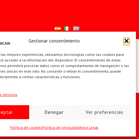
Gestionar consentimiento
ES
 las mejores experiencias, utilizamos tecnologías como las cookies para
o acceder a la información del dispositivo. El consentimiento de estas
 nos permitirá procesar datos como el comportamiento de navegación o las
ones únicas en este sitio. No consentir o retirar el consentimiento, puede
tivamente a ciertas características y funciones.
s servicios
 de cookies (UE)
ceptar
Denegar
Ver preferencias
 | +34 91 742 5113 · sobicain@sobicain.org
Política de cookies
Política de privacidad
Aviso Legal