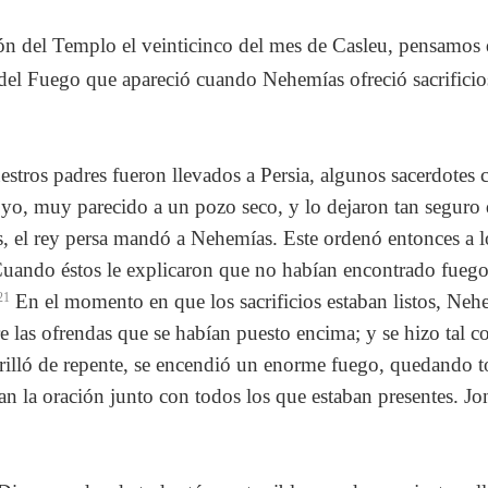
ón del Templo el veinticinco del mes de Casleu, pensamos 
y del Fuego que apareció cuando Nehemías ofreció sacrificio
tros padres fueron llevados a Persia, algunos sacerdotes 
oyo, muy parecido a un pozo seco, y lo dejaron tan seguro 
, el rey persa mandó a Nehemías. Este ordenó entonces a lo
uando éstos le explicaron que no habían encontrado fuego
21
En el momento en que los sacrificios estaban listos, Neh
re las ofrendas que se habían puesto encima; y se hizo tal
 brilló de repente, se encendió un enorme fuego, quedando
an la oración junto con todos los que estaban presentes. J