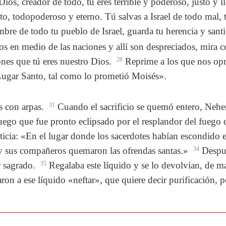
os, creador de todo, tú eres terrible y poderoso, justo y ll
to, todopoderoso y eterno. Tú salvas a Israel de todo mal, t
mbre de todo tu pueblo de Israel, guarda tu herencia y santi
tivos en medio de las naciones y allí son despreciados, mir
ones que tú eres nuestro Dios.
28
Reprime a los que nos opri
 Lugar Santo, tal como lo prometió Moisés».
s con arpas.
31
Cuando el sacrificio se quemó entero, Nehe
ego que fue pronto eclipsado por el resplandor del fuego d
oticia: «En el lugar donde los sacerdotes habían escondido 
y sus compañeros quemaron las ofrendas santas.»
34
Despué
r sagrado.
35
Regalaba este líquido y se lo devolvían, de 
n a ese líquido «neftar», que quiere decir purificación, 