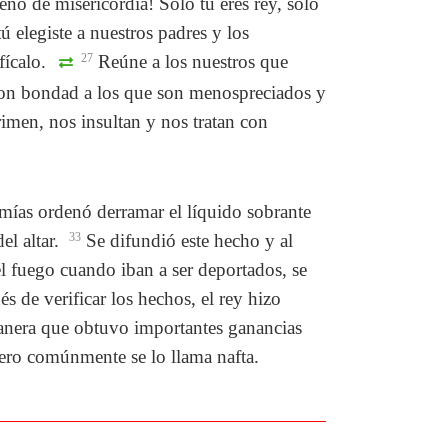
eno de misericordia! Sólo tú eres rey, sólo
ú elegiste a nuestros padres y los
fícalo.
27
Reúne a los nuestros que
a con bondad a los que son menospreciados y
men, nos insultan y nos tratan con
mías ordenó derramar el líquido sobrante
el altar.
33
Se difundió este hecho y al
el fuego cuando iban a ser deportados, se
s de verificar los hechos, el rey hizo
manera que obtuvo importantes ganancias
pero comúnmente se lo llama nafta.