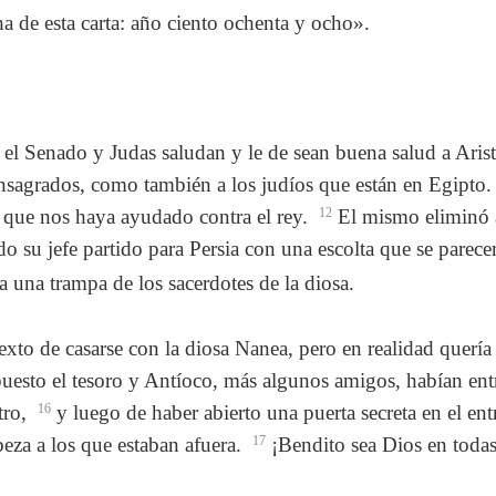
ha de esta carta: año ciento ochenta y ocho».
 el Senado y Judas saludan y le de sean buena salud a Ari
onsagrados, como también a los judíos que están en Egipto
 que nos haya ayudado contra el rey.
12
El mismo eliminó a
 su jefe partido para Persia con una escolta que se parecerí
a una trampa de los sacerdotes de la diosa.
exto de casarse con la diosa Nanea, pero en realidad quería
uesto el tesoro y Antíoco, más algunos amigos, habían entr
tro,
16
y luego de haber abierto una puerta secreta en el en
beza a los que estaban afuera.
17
¡Bendito sea Dios en todas