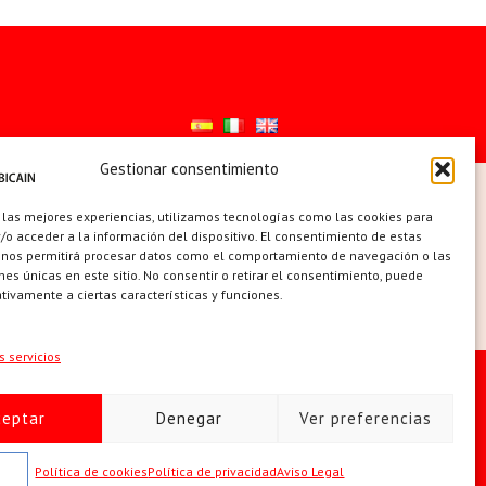
Gestionar consentimiento
ES
 las mejores experiencias, utilizamos tecnologías como las cookies para
o acceder a la información del dispositivo. El consentimiento de estas
 nos permitirá procesar datos como el comportamiento de navegación o las
ones únicas en este sitio. No consentir o retirar el consentimiento, puede
tivamente a ciertas características y funciones.
s servicios
 de cookies (UE)
ceptar
Denegar
Ver preferencias
 | +34 91 742 5113 · sobicain@sobicain.org
Política de cookies
Política de privacidad
Aviso Legal