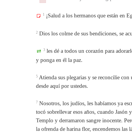
Failed to initialize plugin: wplink
Failed to initialize plugin: wplink
1
¡Salud a los hermanos que están en Egi
2
Dios los colme de sus bendiciones, se acu
3
les dé a todos un corazón para adorar
y ponga en él la paz.
5
Atienda sus plegarias y se reconcilie con 
desde aquí por ustedes.
7
Nosotros, los judíos, les habíamos ya esc
tocó sobrellevar esos años, cuando Jasón y 
Templo y derramaron sangre inocente. Pero
la ofrenda de harina flor, encendemos las