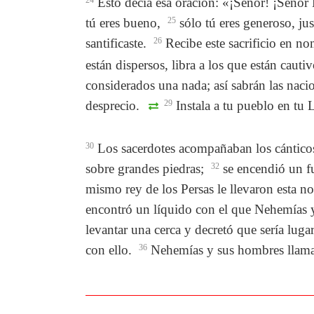
Esto decía esa oración: «¡Señor! ¡Señor Di
tú eres bueno,
25
sólo tú eres generoso, jus
santificaste.
26
Recibe este sacrificio en no
están dispersos, libra a los que están cau
considerados una nada; así sabrán las naci
desprecio.
29
Instala a tu pueblo en tu
30
Los sacerdotes acompañaban los cántico
sobre grandes piedras;
32
se encendió un fu
mismo rey de los Persas le llevaron esta n
encontró un líquido con el que Nehemías 
levantar una cerca y decretó que sería luga
con ello.
36
Nehemías y sus hombres llamaro