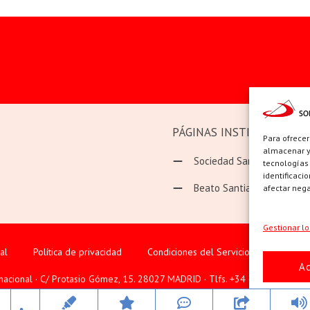
PÁGINAS INSTITUCIONAL
Para ofrecer
almacenar y/
Sociedad San Pablo
tecnologías
identificaci
Beato Santiago Alberione
afectar nega
Gestionar lo
al
Política de privacidad
Condiciones del Servicio
Política
A
rnacional · C/ Protasio Gómez, 15. 28027 MADRID · Tlfs. +34 623 307 995
Todos los derechos © 2026 Sobicain