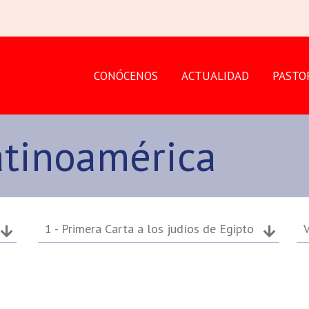
CONÓCENOS
ACTUALIDAD
PASTO
atinoamérica
1 - Primera Carta a los judíos de Egipto
V