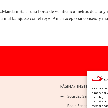
«Manda instalar una horca de veinticinco metros de alto y
 ir al banquete con el rey». Amán aceptó su consejo y man
PÁGINAS INSTITUCIONAL
Para ofrecer
almacenar y/
Sociedad San Pablo
tecnologías
identificaci
Beato Santiago Alberione
afectar nega