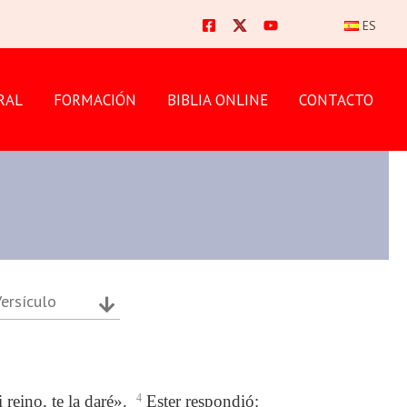
ES
RAL
FORMACIÓN
BIBLIA ONLINE
CONTACTO
ersículo
 reino, te la daré».
4
Ester respondió: