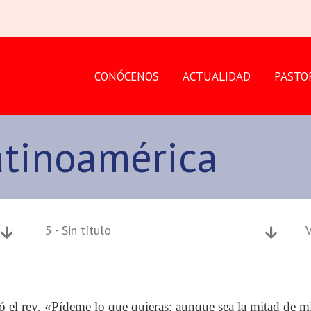
CONÓCENOS
ACTUALIDAD
PASTO
atinoamérica
5 - Sin título
V
ó el rey. «Pídeme lo que quieras; aunque sea la mitad de mi