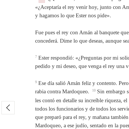
Failed to initialize plugin: wplink
Failed to initialize plugin: wplink
«¿Aceptaría el rey venir hoy, junto con A
y hagamos lo que Ester nos pide».
Fue pues el rey con Amán al banquete que
concederá. Dime lo que deseas, aunque sea 
7
Ester respondió: «¿Preguntas por mi soli
pedido y mi deseo, que venga el rey una v
9
Ese día salió Amán feliz y contento. Pero
rabia contra Mardoqueo.
10
Sin embargo se
les contó en detalle su increíble riqueza, 
todos los funcionarios y de todos los servi
que preparó para el rey, y mañana también 
Mardoqueo, a ese judío, sentado en la puer