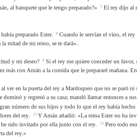
mán, al banquete que le tengo preparado?»
5
El rey dijo a
 había preparado Ester.
6
Cuando le servían el vino, el rey 
la mitad de mi reino, se te dará».
citud y mi deseo?
8
Si el rey me quiere conceder un favor, s
ez más con Amán a la comida que le prepararé mañana. Ent
 al ver en la puerta del rey a Mardoqueo que no se paró ni 
 dominó y regresó a su casa; mandó llamar entonces a sus
el gran número de sus hijos y todo lo que el rey había hech
dores del rey.
12
Y Amán añadió: «La reina Ester no ha invi
he sido invitado por ella junto con el rey.
13
Pero todo eso
ta del rey.»