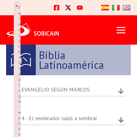
Ir
×
×
F
F
al
ai
ai
l
l
contenido
e
e
d
d
t
t
o
o
in
in
Biblia
iti
iti
a
a
Latinoamérica
li
li
z
z
e
e
p
p
l
l
EVANGELIO SEGÚN MARCOS
u
u
g
g
in
in
:
:
w
w
4 - El sembrador salió a sembrar
p
p
li
li
n
n
k
k