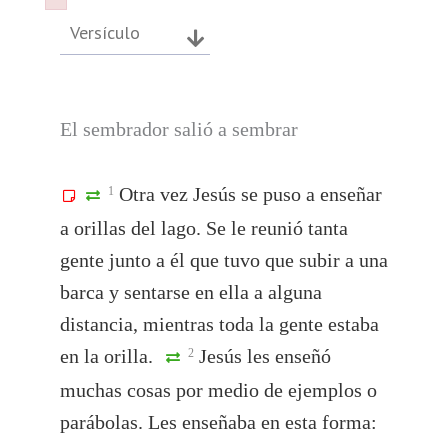
Failed to initialize plugin: wplink
Failed to initialize plugin: wplink
Versículo
El sembrador salió a sembrar
Otra vez Jesús se puso a enseñar
1
a orillas del lago. Se le reunió tanta
gente junto a él que tuvo que subir a una
barca y sentarse en ella a alguna
distancia, mientras toda la gente estaba
en la orilla.
Jesús les enseñó
2
muchas cosas por medio de ejemplos o
parábolas. Les enseñaba en esta forma: