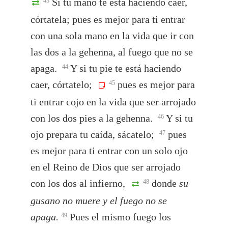
Si tu mano te está haciendo caer,
43
córtatela; pues es mejor para ti entrar
con una sola mano en la vida que ir con
las dos a la gehenna, al fuego que no se
apaga.
Y si tu pie te está haciendo
44
caer, córtatelo;
pues es mejor para
45
ti entrar cojo en la vida que ser arrojado
con los dos pies a la gehenna.
Y si tu
46
ojo prepara tu caída, sácatelo;
pues
47
es mejor para ti entrar con un solo ojo
en el Reino de Dios que ser arrojado
con los dos al infierno,
donde
su
48
gusano no muere y el fuego no se
apaga.
Pues el mismo fuego los
49