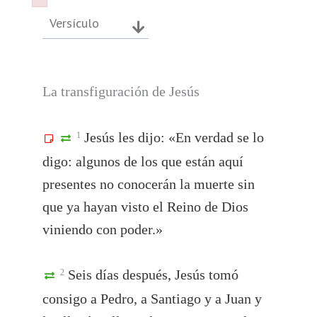
Failed to initialize plugin: wplink
Failed to initialize plugin: wplink
Versículo
La transfiguración de Jesús
Jesús les dijo: «En verdad se lo
1
digo: algunos de los que están aquí
presentes no conocerán la muerte sin
que ya hayan visto el Reino de Dios
viniendo con poder.»
Seis días después, Jesús tomó
2
consigo a Pedro, a Santiago y a Juan y