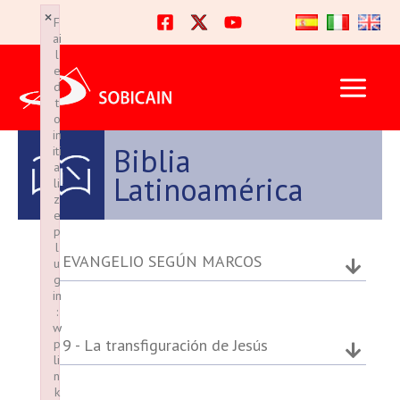
Ir
×
×
F
F
al
ai
ai
l
l
contenido
e
e
d
d
t
t
o
o
in
in
Biblia
iti
iti
a
a
Latinoamérica
li
li
z
z
e
e
p
p
l
l
EVANGELIO SEGÚN MARCOS
u
u
g
g
in
in
:
:
w
w
9 - La transfiguración de Jesús
p
p
li
li
n
n
k
k