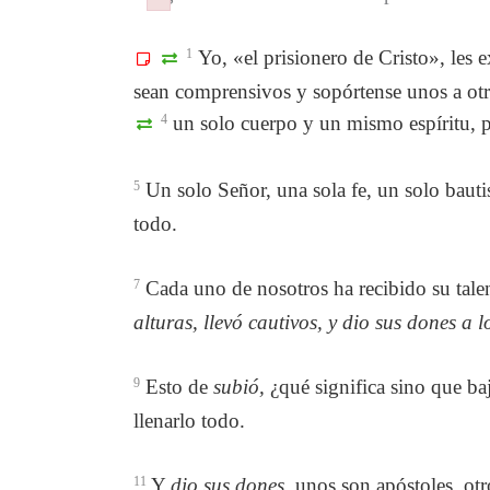
Failed to initialize plugin: wplink
Failed to initialize plugin: wplink
1
Yo, «el prisionero de Cristo», les 
sean comprensivos y sopórtense unos a ot
4
un solo cuerpo y un mismo espíritu, 
5
Un solo Señor, una sola fe, un solo baut
todo.
7
Cada uno de nosotros ha recibido su talen
alturas, llevó cautivos, y dio sus dones a 
9
Esto de
subió,
¿qué significa sino que ba
llenarlo todo.
11
Y
dio sus dones,
unos son apóstoles, otro