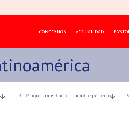
CONÓCENOS
ACTUALIDAD
PASTO
atinoamérica
4 - Progresemos hacia el hombre perfecto
V