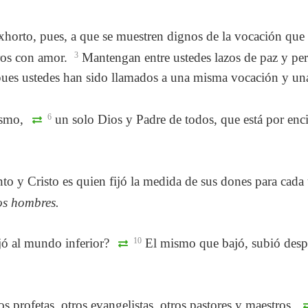
exhorto, pues, a que se muestren dignos de la vocación que
ros con amor.
3
Mantengan entre ustedes lazos de paz y pe
pues ustedes han sido llamados a una misma vocación y un
ismo,
6
un solo Dios y Padre de todos, que está por enci
to y Cristo es quien fijó la medida de sus dones para cad
los hombres.
jó al mundo inferior?
10
El mismo que bajó, subió despu
s profetas, otros evangelistas, otros pastores y maestros.