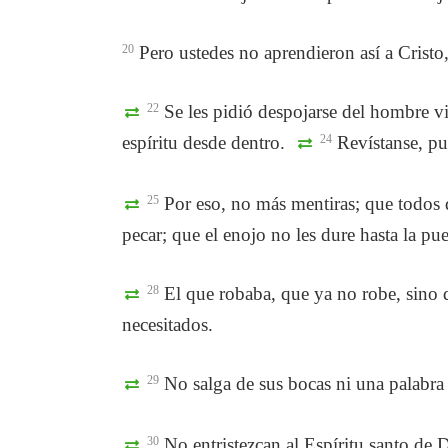
20
Pero ustedes no aprendieron así a Cristo
22
Se les pidió despojarse del hombre vi
espíritu desde dentro.
24
Revístanse, pue
25
Por eso, no más mentiras; que todos 
pecar; que el enojo no les dure hasta la pue
28
El que robaba, que ya no robe, sino q
necesitados.
29
No salga de sus bocas ni una palabra 
30
No entristezcan al Espíritu santo de D