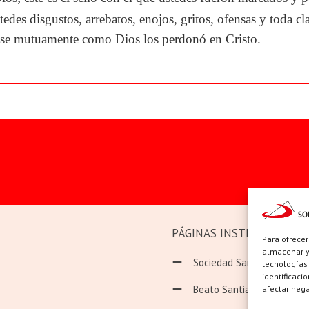
edes disgustos, arrebatos, enojos, gritos, ofensas y toda c
se mutuamente como Dios los perdonó en Cristo.
PÁGINAS INSTITUCIONAL
Para ofrecer
almacenar y/
Sociedad San Pablo
tecnologías
identificaci
Beato Santiago Alberione
afectar nega