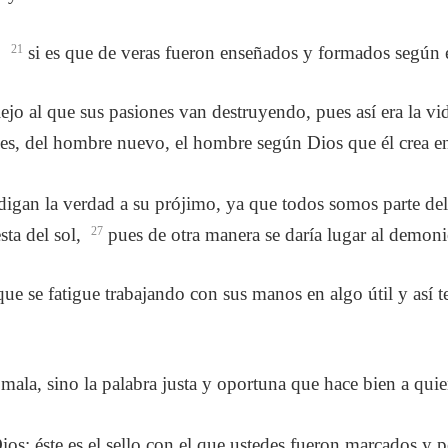
,
21
si es que de veras fueron enseñados y formados según él
ejo al que sus pasiones van destruyendo, pues así era la v
s, del hombre nuevo, el hombre según Dios que él crea en l
digan la verdad a su prójimo, ya que todos somos parte d
sta del sol,
27
pues de otra manera se daría lugar al demoni
ue se fatigue trabajando con sus manos en algo útil y así 
mala, sino la palabra justa y oportuna que hace bien a quie
ios; éste es el sello con el que ustedes fueron marcados y p