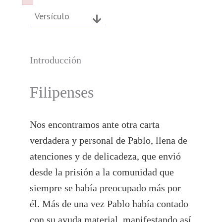
Failed to initialize plugin: wplink
Failed to initialize plugin: wplink
Versículo
Introducción
Filipenses
Nos encontramos ante otra carta
verdadera y personal de Pablo, llena de
atenciones y de delicadeza, que envió
desde la prisión a la comunidad que
siempre se había preocupado más por
él. Más de una vez Pablo había contado
con su ayuda material, manifestando así