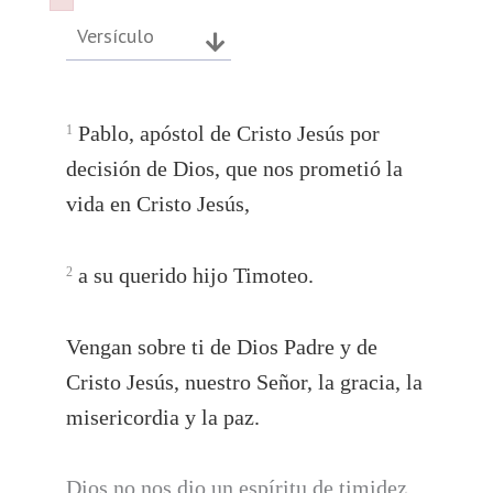
Failed to initialize plugin: wplink
Failed to initialize plugin: wplink
Versículo
Pablo, apóstol de Cristo Jesús por
1
decisión de Dios, que nos prometió la
vida en Cristo Jesús,
a su querido hijo Timoteo.
2
Vengan sobre ti de Dios Padre y de
Cristo Jesús, nuestro Señor, la gracia, la
misericordia y la paz.
Dios no nos dio un espíritu de timidez