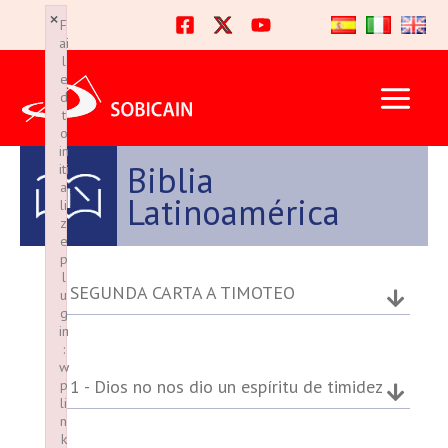
Ir
×
×
F
F
al
ai
ai
l
l
contenido
e
e
d
d
t
t
o
o
in
in
Biblia
iti
iti
a
a
Latinoamérica
li
li
z
z
e
e
p
p
l
l
SEGUNDA CARTA A TIMOTEO
u
u
g
g
in
in
:
:
w
w
1 - Dios no nos dio un espíritu de timidez
p
p
li
li
n
n
k
k