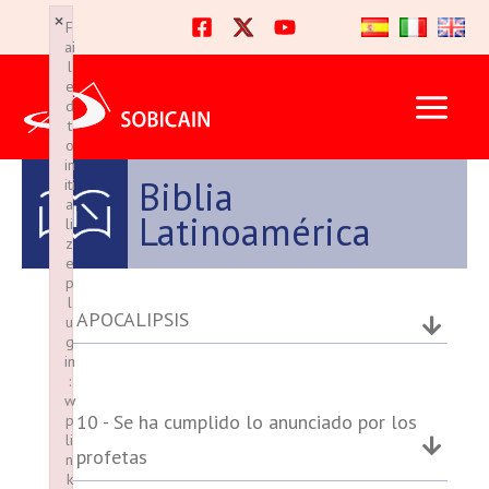
Ir
×
×
F
F
al
ai
ai
l
l
contenido
e
e
d
d
t
t
o
o
in
in
Biblia
iti
iti
a
a
Latinoamérica
li
li
z
z
e
e
p
p
l
l
APOCALIPSIS
u
u
g
g
in
in
:
:
w
w
10 - Se ha cumplido lo anunciado por los
p
p
li
li
profetas
n
n
k
k