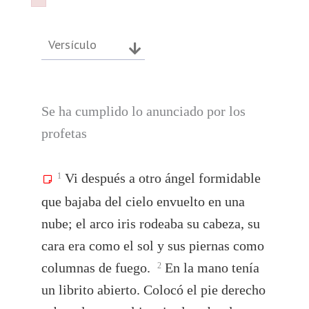
Failed to initialize plugin: wplink
Failed to initialize plugin: wplink
Versículo
Se ha cumplido lo anunciado por los
profetas
Vi después a otro ángel formidable
1
que bajaba del cielo envuelto en una
nube; el arco iris rodeaba su cabeza, su
cara era como el sol y sus piernas como
columnas de fuego.
En la mano tenía
2
un librito abierto. Colocó el pie derecho