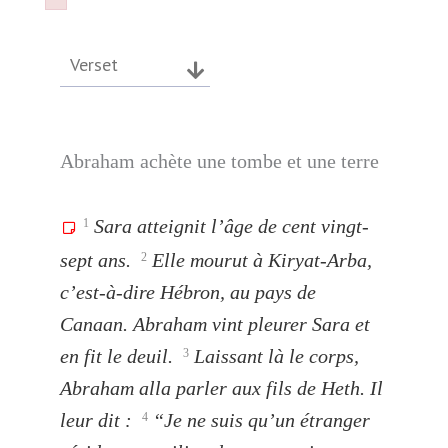
Failed to initialize plugin: wplink
Failed to initialize plugin: wplink
Verset
Abraham achète une tombe et une terre
Sara atteignit l’âge de cent vingt-
1
sept ans.
Elle mourut à Kiryat-Arba,
2
c’est-à-dire Hébron, au pays de
Canaan. Abraham vint pleurer Sara et
en fit le deuil.
Laissant là le corps,
3
Abraham alla parler aux fils de Heth. Il
leur dit :
“Je ne suis qu’un étranger
4