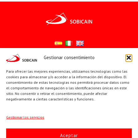
Gestionar consentimiento
Síguenos en:
Para ofrecer las mejores experiencias, utilizamos tecnologías como las
YouTube
X
Facebook
cookies para almacenar y/o acceder a la información del dispositivo. El
consentimiento de estas tecnologías nos permitirá procesar datos como
el comportamiento de navegación o las identificaciones únicas en este
sitio. No consentir o retirar el consentimiento, puede afectar
PÁGINAS INSTITUCIONALES
negativamente a ciertas características y funciones.
Sociedad San Pablo
Gestionar los servicios
Beato Santiago Alberione
Aceptar