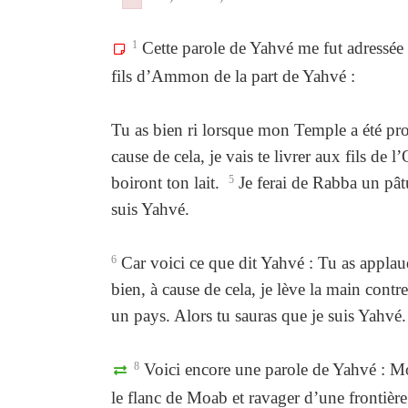
Failed to initialize plugin: wplink
Failed to initialize plugin: wplink
1
Cette parole de Yahvé me fut adressée
fils d’Ammon de la part de Yahvé :
Tu as bien ri lorsque mon Temple a été profa
cause de cela, je vais te livrer aux fils de l
boiront ton lait.
5
Je ferai de Rabba un pât
suis Yahvé.
6
Car voici ce que dit Yahvé : Tu as applaudi
bien, à cause de cela, je lève la main contre 
un pays. Alors tu sauras que je suis Yahvé.
8
Voici encore une parole de Yahvé : Mo
le flanc de Moab et ravager d’une frontièr