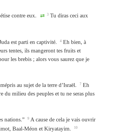
étise contre eux.
3
Tu diras ceci aux
Juda est parti en captivité.
4
Eh bien, à
eurs tentes, ils mangeront tes fruits et
r les brebis ; alors vous saurez que je
épris au sujet de la terre d’Israël.
7
Eh
ître du milieu des peuples et tu ne seras plus
es nations.”
9
A cause de cela je vais ouvrir
échimot, Baal-Méon et Kiryatayim.
10