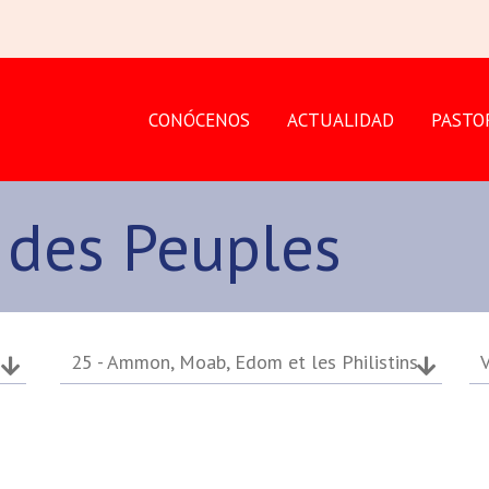
CONÓCENOS
ACTUALIDAD
PASTO
 des Peuples
25 - Ammon, Moab, Edom et les Philistins
V