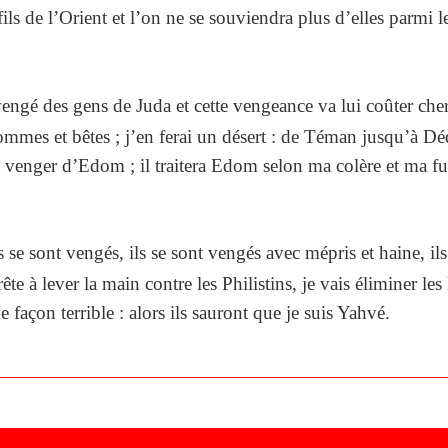
ls de l’Orient et l’on ne se souviendra plus d’elles parmi l
engé des gens de Juda et cette vengeance va lui coûter che
ommes et bêtes ; j’en ferai un désert : de Téman jusqu’à D
e venger d’Edom ; il traitera Edom selon ma colère et ma fu
s se sont vengés, ils se sont vengés avec mépris et haine, il
e à lever la main contre les Philistins, je vais éliminer les 
 façon terrible : alors ils sauront que je suis Yahvé.