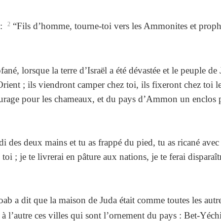
 :
2
“Fils d’homme, tourne-toi vers les Ammonites et proph
né, lorsque la terre d’Israël a été dévastée et le peuple de 
’Orient ; ils viendront camper chez toi, ils fixeront chez toi l
urage pour les chameaux, et du pays d’Ammon un enclos pou
 des deux mains et tu as frappé du pied, tu as ricané avec m
toi ; je te livrerai en pâture aux nations, je te ferai dispara
ab a dit que la maison de Juda était comme toutes les autr
e à l’autre ces villes qui sont l’ornement du pays : Bet-Y