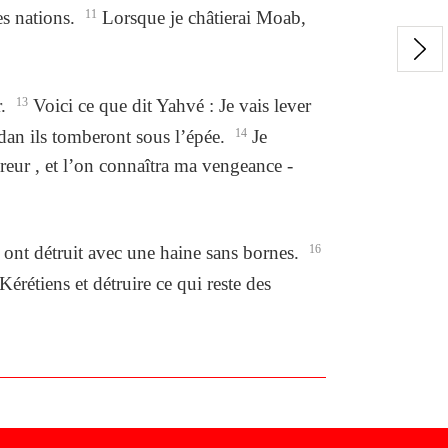
es nations.
11
Lorsque je châtierai Moab,
r.
13
Voici ce que dit Yahvé : Je vais lever
édan ils tomberont sous l’épée.
14
Je
reur , et l’on connaîtra ma vengeance -
s ont détruit avec une haine sans bornes.
16
Kérétiens et détruire ce qui reste des