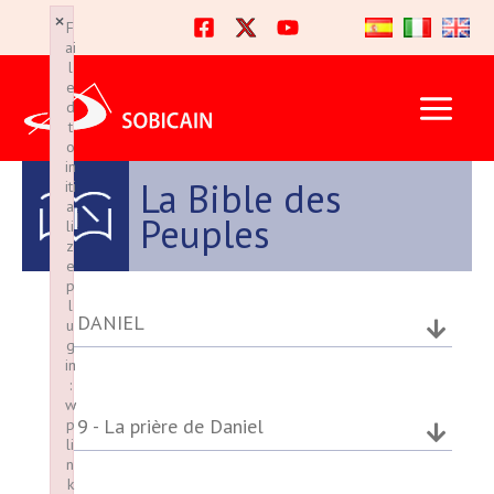
Ir
×
×
F
F
al
ai
ai
l
l
contenido
e
e
d
d
t
t
o
o
in
in
La Bible des
iti
iti
a
a
Peuples
li
li
z
z
e
e
p
p
l
l
DANIEL
u
u
g
g
in
in
:
:
w
w
9 - La prière de Daniel
p
p
li
li
n
n
k
k