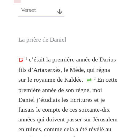
Failed to initialize plugin: wplink
Failed to initialize plugin: wplink
Verset
La prière de Daniel
c’était la première année de Darius
1
fils d’Artaxerxès, le Mède, qui régna
sur le royaume de Kaldée.
En cette
2
première année de son règne, moi
Daniel j’étudiais les Ecritures et je
faisais le compte de ces soixante-dix
années qui doivent passer sur Jérusalem
en ruines, comme cela a été révélé au