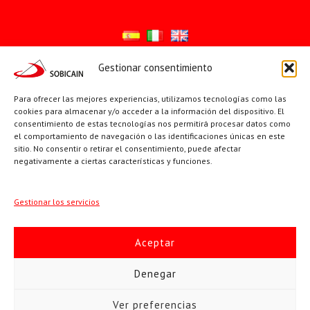
Gestionar consentimiento
Síguenos en:
Para ofrecer las mejores experiencias, utilizamos tecnologías como las
YouTube
X
Facebook
cookies para almacenar y/o acceder a la información del dispositivo. El
consentimiento de estas tecnologías nos permitirá procesar datos como
el comportamiento de navegación o las identificaciones únicas en este
sitio. No consentir o retirar el consentimiento, puede afectar
PÁGINAS INSTITUCIONALES
negativamente a ciertas características y funciones.
Sociedad San Pablo
Gestionar los servicios
Beato Santiago Alberione
Aceptar
SOBICAIN / Sociedad Bíblica Católica Internacional · C/ Protasio
Denegar
Gómez, 15. 28027 MADRID · Tlfs. +34 623 307 995 | +34 91 742
Ver preferencias