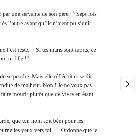
er par une servante de son père.
8
Sept fois
s l’autre avant qu’ils n’aient pu s’unir
ne t’est resté.
9
Si tes maris sont morts, ce
n, ni fille !”
 se pendre. Mais elle réfléchit et se dit :
t pendue de malheur. Non ! Je ne veux pas
faire mourir plutôt que de vivre en étant
icorde, que ton nom soit béni pour les
ourne les yeux vers toi.
13
Ordonne que je