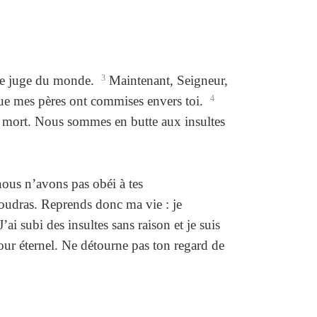
s le juge du monde.
3
Maintenant, Seigneur,
que mes pères ont commises envers toi.
4
la mort. Nous sommes en butte aux insultes
 nous n’avons pas obéi à tes
oudras. Reprends donc ma vie : je
ai subi des insultes sans raison et je suis
jour éternel. Ne détourne pas ton regard de