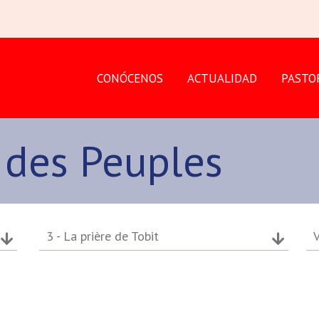
CONÓCENOS
ACTUALIDAD
PASTO
 des Peuples
3 - La prière de Tobit
V