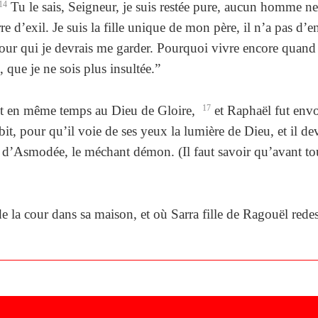
14
Tu le sais, Seigneur, je suis restée pure, aucun homme n
 d’exil. Je suis la fille unique de mon père, il n’a pas d’e
our qui je devrais me garder. Pourquoi vivre encore quand j
 que je ne sois plus insultée.”
rent en même temps au Dieu de Gloire,
17
et Raphaël fut envoy
t, pour qu’il voie de ses yeux la lumière de Dieu, et il dev
ée d’Asmodée, le méchant démon. (Il faut savoir qu’avant tout
de la cour dans sa maison, et où Sarra fille de Ragouël red