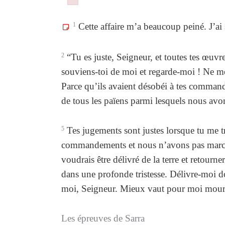
Failed to initialize plugin: wplink
Failed to initialize plugin: wplink
1
Cette affaire m’a beaucoup peiné. J’ai so
2
“Tu es juste, Seigneur, et toutes tes œuvr
souviens-toi de moi et regarde-moi ! Ne m
Parce qu’ils avaient désobéi à tes command
de tous les païens parmi lesquels nous avon
5
Tes jugements sont justes lorsque tu me tr
commandements et nous n’avons pas march
voudrais être délivré de la terre et retourne
dans une profonde tristesse. Délivre-moi do
moi, Seigneur. Mieux vaut pour moi mouri
Les épreuves de Sarra