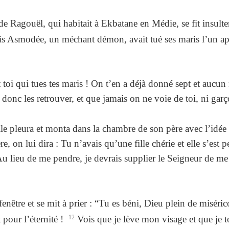
de Ragouël, qui habitait à Ekbatane en Médie, se fit insult
is Asmodée, un méchant démon, avait tué ses maris l’un aprè
st toi qui tues tes maris ! On t’en a déjà donné sept et aucun 
donc les retrouver, et que jamais on ne voie de toi, ni garço
le pleura et monta dans la chambre de son père avec l’idée de
, on lui dira : Tu n’avais qu’une fille chérie et elle s’es
Au lieu de me pendre, je devrais supplier le Seigneur de me 
a fenêtre et se mit à prier : “Tu es béni, Dieu plein de misér
 pour l’éternité !
12
Vois que je lève mon visage et que je t