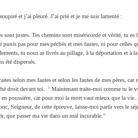
upiré et j’ai pleuré. J’ai prié et je me suis lamenté :
es sont justes. Tes chemins sont miséricorde et vérité, tu e
e punis pas pour mes péchés et mes fautes, ni pour celles 
ements, tu nous as livrés au pillage, à la déportation et à 
s été dispersés.
aites selon mes fautes et selon les fautes de mes pères, car
é droit devant toi.
6
Maintenant traite-moi comme tu le v
r en poussière, car pour moi la mort vaut mieux que la vie. J’
nc, Seigneur, de cette épreuve, laisse-moi partir vers le sé
r, que passer ma vie dans un mal incurable.”