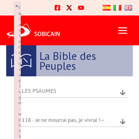
Ir
×
×
F
F
al
ai
ai
l
l
contenido
e
e
d
d
t
t
o
o
in
in
La Bible des
iti
iti
a
a
Peuples
li
li
z
z
e
e
p
p
l
l
LES PSAUMES
u
u
g
g
in
in
:
:
w
w
118 - Je ne mourrai pas, je vivrai !—
p
p
li
li
n
n
k
k