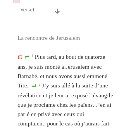
Failed to initialize plugin: wplink
Failed to initialize plugin: wplink
Verset
La rencontre de Jérusalem
Plus tard, au bout de quatorze
1
ans, je suis monté à Jérusalem avec
Barnabé, et nous avons aussi emmené
Tite.
J’y suis allé à la suite d’une
2
révélation et je leur ai exposé l’évangile
que je proclame chez les païens. J’en ai
parlé en privé avec ceux qui
comptaient, pour le cas où j’aurais fait