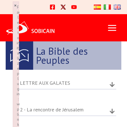
Ir
×
×
F
F
al
ai
ai
l
l
contenido
e
e
d
d
t
t
o
o
in
in
La Bible des
iti
iti
a
a
Peuples
li
li
z
z
e
e
p
p
l
l
LETTRE AUX GALATES
u
u
g
g
in
in
:
:
w
w
2 - La rencontre de Jérusalem
p
p
li
li
n
n
k
k