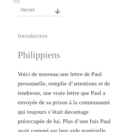
Failed to initialize plugin: wplink
Failed to initialize plugin: wplink
Verset
Introduction
Philippiens
Voici de nouveau une lettre de Paul
personnelle, remplie d’attentions et de
tendresse, une vraie lettre que Paul a
envoyée de sa prison à la communauté
qui toujours s’était davantage
préoccupée de lui. Plus d’une fois Paul
avait compté sur leur aide matérielle,