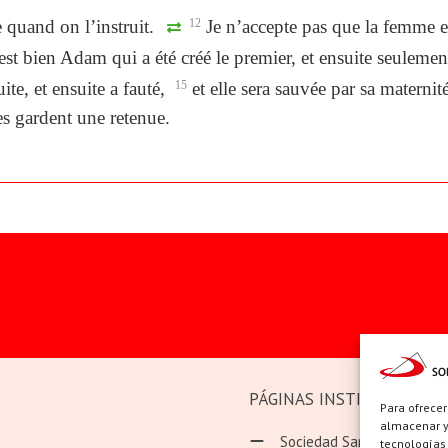
e quand on l’instruit.
12
Je n’accepte pas que la femme e
st bien Adam qui a été créé le premier, et ensuite seuleme
ite, et ensuite a fauté,
15
et elle sera sauvée par sa maternité
lles gardent une retenue.
PÁGINAS INSTITUCIONAL
Para ofrecer
almacenar y/
Sociedad San Pablo
tecnologías