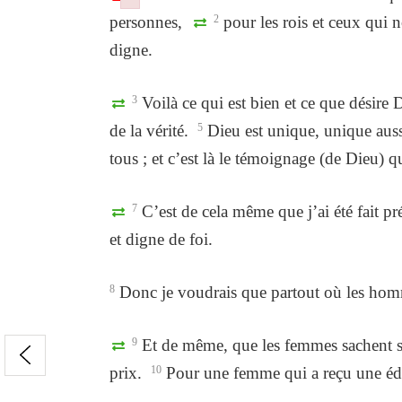
Failed to initialize plugin: wplink
Failed to initialize plugin: wplink
personnes,
2
pour les rois et ceux qui n
digne.
3
Voilà ce qui est bien et ce que désire
de la vérité.
5
Dieu est unique, unique auss
tous ; et c’est là le témoignage (de Dieu) q
7
C’est de cela même que j’ai été fait pr
et digne de foi.
8
Donc je voudrais que partout où les hommes
9
Et de même, que les femmes sachent se r
prix.
10
Pour une femme qui a reçu une éduc