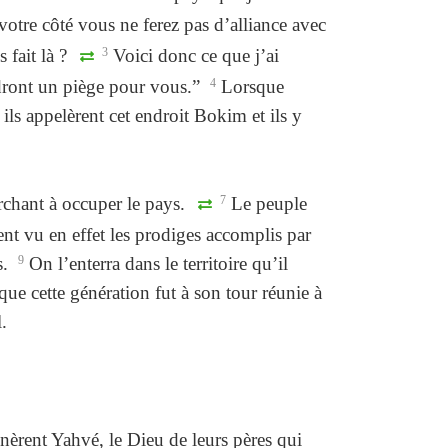
votre côté vous ne ferez pas d’alliance avec
 fait là ?
3
Voici donc ce que j’ai
endront un piège pour vous.”
4
Lorsque
ls appelèrent cet endroit Bokim et ils y
erchant à occuper le pays.
7
Le peuple
ient vu en effet les prodiges accomplis par
s.
9
On l’enterra dans le territoire qu’il
ue cette génération fut à son tour réunie à
.
èrent Yahvé, le Dieu de leurs pères qui