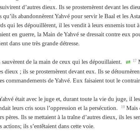
s suivirent d’autres dieux. Ils se prosternèrent devant les die
 qu’ils abandonnèrent Yahvé pour servir le Baal et les Asta
rds qui les dépouillèrent, il les vendit à leurs ennemis tout à
aient en guerre, la Main de Yahvé se dressait contre eux p
aient dans une très grande détresse.
 sauvèrent de la main de ceux qui les dépouillaient.
17
M
res dieux ; ils se prosternèrent devant eux. Ils se détournèren
les commandements de Yahvé. Eux faisaient tout le contrair
vé était avec le juge et, durant toute la vie du juge, il le
ndait leurs cris sous l’oppression et la persécution.
19
Mais d
 pères. Ils se mettaient à la traîne d’autres dieux, ils les se
actions; ils s’entêtaient dans cette voie.