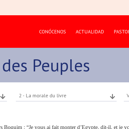
CONÓCENOS
ACTUALIDAD
PASTO
 des Peuples
2 - La morale du livre
V
Boquim : “Je vous ai fait monter d’Egypte, dit-il, et je vo