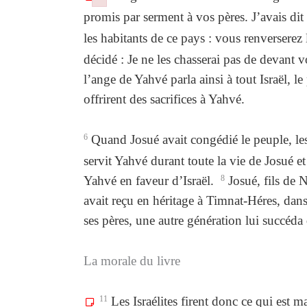
Failed to initialize plugin: wplink
Failed to initialize plugin: wplink
promis par serment à vos pères. J’avais di
les habitants de ce pays : vous renverserez
décidé : Je ne les chasserai pas de devant 
l’ange de Yahvé parla ainsi à tout Israël, le
offrirent des sacrifices à Yahvé.
6
Quand Josué avait congédié le peuple, les 
servit Yahvé durant toute la vie de Josué et
Yahvé en faveur d’Israël.
8
Josué, fils de N
avait reçu en héritage à Timnat-Héres, d
ses pères, une autre génération lui succéda q
La morale du livre
11
Les Israélites firent donc ce qui est m