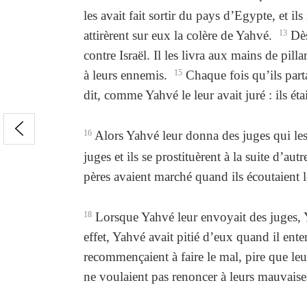
les avait fait sortir du pays d’Egypte, et il
attirèrent sur eux la colère de Yahvé.
13
Dès
contre Israël. Il les livra aux mains de pilla
à leurs ennemis.
15
Chaque fois qu’ils part
dit, comme Yahvé le leur avait juré : ils ét
16
Alors Yahvé leur donna des juges qui les
juges et ils se prostituèrent à la suite d’aut
pères avaient marché quand ils écoutaient 
18
Lorsque Yahvé leur envoyait des juges, Yah
effet, Yahvé avait pitié d’eux quand il ente
recommençaient à faire le mal, pire que leurs
ne voulaient pas renoncer à leurs mauvaises 