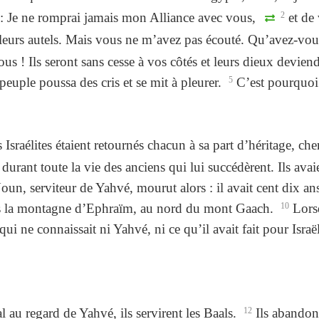
t : Je ne romprai jamais mon Alliance avec vous,
2
et de 
 leurs autels. Mais vous ne m’avez pas écouté. Qu’avez-vous
vous ! Ils seront sans cesse à vos côtés et leurs dieux devi
 peuple poussa des cris et se mit à pleurer.
5
C’est pourquoi i
Israélites étaient retournés chacun à sa part d’héritage, ch
 durant toute la vie des anciens qui lui succédèrent. Ils ava
oun, serviteur de Yahvé, mourut alors : il avait cent dix an
ans la montagne d’Ephraïm, au nord du mont Gaach.
10
Lorsq
ui ne connaissait ni Yahvé, ni ce qu’il avait fait pour Israël
al au regard de Yahvé, ils servirent les Baals.
12
Ils abandonn