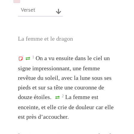
Failed to initialize plugin: wplink
Failed to initialize plugin: wplink
Verset
La femme et le dragon
On a vu ensuite dans le ciel un
1
signe impressionnant, une femme
revêtue du soleil, avec la lune sous ses
pieds et sur sa tête une couronne de
douze étoiles.
La femme est
2
enceinte, et elle crie de douleur car elle
est près d’accoucher.