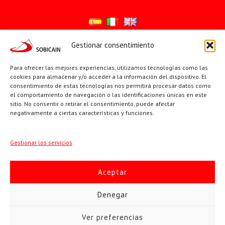
Gestionar consentimiento
Síguenos en:
Para ofrecer las mejores experiencias, utilizamos tecnologías como las
YouTube
X
Facebook
cookies para almacenar y/o acceder a la información del dispositivo. El
consentimiento de estas tecnologías nos permitirá procesar datos como
el comportamiento de navegación o las identificaciones únicas en este
sitio. No consentir o retirar el consentimiento, puede afectar
PÁGINAS INSTITUCIONALES
negativamente a ciertas características y funciones.
Sociedad San Pablo
Gestionar los servicios
Beato Santiago Alberione
Aceptar
SOBICAIN / Sociedad Bíblica Católica Internacional · C/ Protasio
Denegar
Gómez, 15. 28027 MADRID · Tlfs. +34 623 307 995 | +34 91 742
Ver preferencias