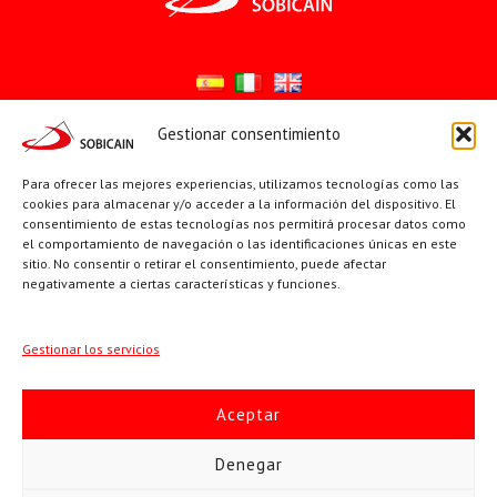
Gestionar consentimiento
Síguenos en:
Para ofrecer las mejores experiencias, utilizamos tecnologías como las
YouTube
X
Facebook
cookies para almacenar y/o acceder a la información del dispositivo. El
consentimiento de estas tecnologías nos permitirá procesar datos como
el comportamiento de navegación o las identificaciones únicas en este
sitio. No consentir o retirar el consentimiento, puede afectar
PÁGINAS INSTITUCIONALES
negativamente a ciertas características y funciones.
Sociedad San Pablo
Gestionar los servicios
Beato Santiago Alberione
Aceptar
SOBICAIN / Sociedad Bíblica Católica Internacional · C/ Protasio
Denegar
Gómez, 15. 28027 MADRID · Tlfs. +34 623 307 995 | +34 91 742