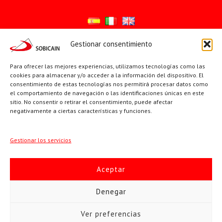
Gestionar consentimiento
Síguenos en:
Para ofrecer las mejores experiencias, utilizamos tecnologías como las
YouTube
X
Facebook
cookies para almacenar y/o acceder a la información del dispositivo. El
consentimiento de estas tecnologías nos permitirá procesar datos como
el comportamiento de navegación o las identificaciones únicas en este
sitio. No consentir o retirar el consentimiento, puede afectar
PÁGINAS INSTITUCIONALES
negativamente a ciertas características y funciones.
Sociedad San Pablo
Gestionar los servicios
Beato Santiago Alberione
Aceptar
SOBICAIN / Sociedad Bíblica Católica Internacional · C/ Protasio
Denegar
Gómez, 15. 28027 MADRID · Tlfs. +34 623 307 995 | +34 91 742
Ver preferencias
5113 · sobicain@sobicain.org