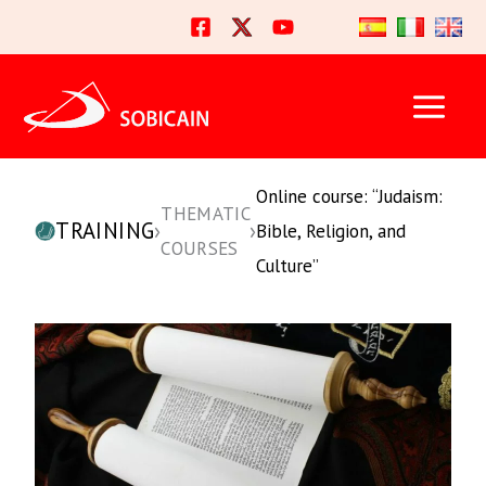
Skip
to
content
Online course: “Judaism:
THEMATIC
TRAINING
›
›
Bible, Religion, and
COURSES
Culture”