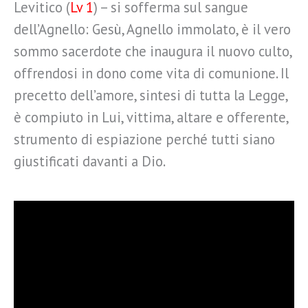
Levitico (
Lv 1
) – si sofferma sul sangue
dell’Agnello: Gesù, Agnello immolato, è il vero
sommo sacerdote che inaugura il nuovo culto,
offrendosi in dono come vita di comunione. Il
precetto dell’amore, sintesi di tutta la Legge,
è compiuto in Lui, vittima, altare e offerente,
strumento di espiazione perché tutti siano
giustificati davanti a Dio.