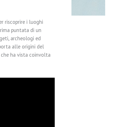
 riscoprire i luoghi
rima puntata di un
geti, archeologi ed
orta alle origini del
a che ha vista coinvolta