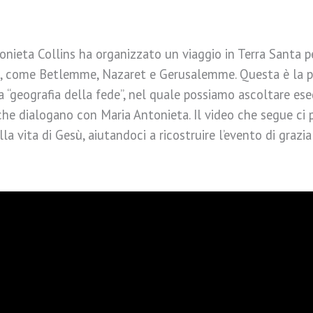
nieta Collins ha organizzato un viaggio in Terra Santa per
, come Betlemme, Nazaret e Gerusalemme. Questa è la p
“geografia della fede”, nel quale possiamo ascoltare ese
che dialogano con Maria Antonieta. Il video che segue ci p
lla vita di Gesù, aiutandoci a ricostruire l’evento di grazi