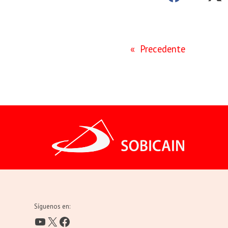
«
Precedente
Síguenos en:
YouTube
X
Facebook