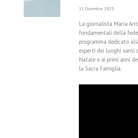
11 Dicembre 2025
La giornalista María Anto
fondamentali della fede
programma dedicato alla 
esperti dei luoghi santi 
Natale e ai primi anni de
la Sacra Famiglia.