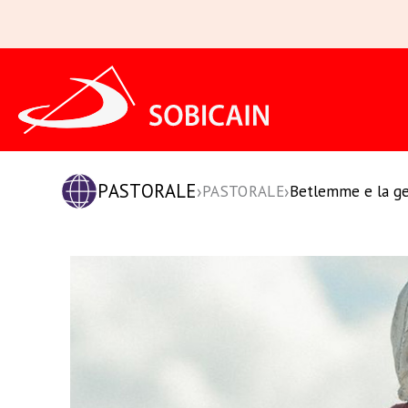
Vai
al
contenuto
PASTORALE
›
›
PASTORALE
Betlemme e la ge