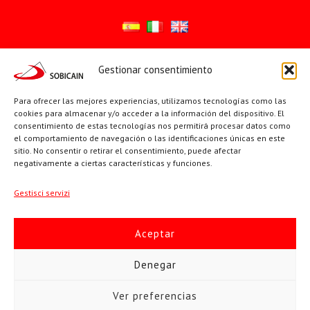
Gestionar consentimiento
Síguenos en:
YouTube
X
Facebook
Para ofrecer las mejores experiencias, utilizamos tecnologías como las
cookies para almacenar y/o acceder a la información del dispositivo. El
consentimiento de estas tecnologías nos permitirá procesar datos como
el comportamiento de navegación o las identificaciones únicas en este
PÁGINAS INSTITUCIONALES
sitio. No consentir o retirar el consentimiento, puede afectar
negativamente a ciertas características y funciones.
Sociedad San Pablo
Gestisci servizi
Beato Santiago Alberione
Aceptar
SOBICAIN / Sociedad Bíblica Católica Internacional · C/ Protasio
Denegar
Gómez, 15. 28027 MADRID · Tlfs. +34 623 307 995 | +34 91 742
Ver preferencias
5113 · sobicain@sobicain.org