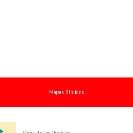
La baja Mesopotamia, const
como se desarrolla la rica 
Lagash tratan de imponerse 
de corta duración.
Mapas Bíblicos
Mapa de los Pueblos