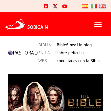
Ir
al
contenido
BIBLIA
Biblefilms: Un blog
PASTORAL
›
›
EN LA
sobre películas
WEB
conectadas con la Biblia