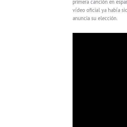
primera canción en españ
vídeo oficial ya había s
anuncia su elección.