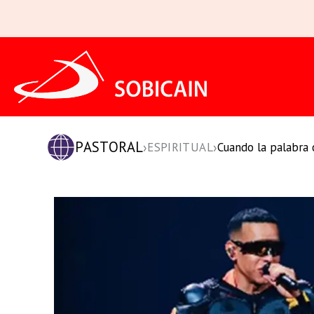
Ir
al
contenido
PASTORAL
›
›
ESPIRITUAL
Cuando la palabra 