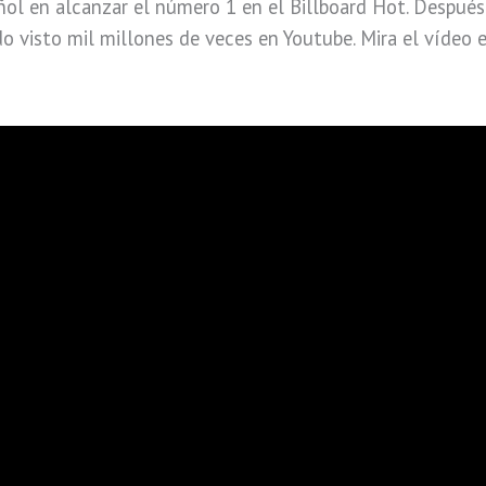
ol en alcanzar el número 1 en el Billboard Hot. Después 
ido visto mil millones de veces en Youtube. Mira el vídeo 