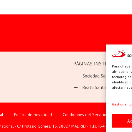
PÁGINAS INSTITUCIONAL
Para ofrecer
almacenar y/
Sociedad San Pablo
tecnologías
identificaci
Beato Santiago Alberione
afectar nega
Gestionar lo
al
Política de privacidad
Condiciones del Servicio
Política
A
rnacional · C/ Protasio Gómez, 15. 28027 MADRID · Tlfs. +34 623 307 995