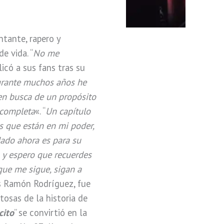
ntante, rapero y
e vida. “
No me
plicó a sus fans tras su
rante muchos años he
en busca de un propósito
 completa
«. “
Un capítulo
s que están en mi poder,
dado ahora es para su
 y espero que recuerdes
que me sigue, sigan a
s Ramón Rodríguez, fue
osas de la historia de
cito
” se convirtió en la