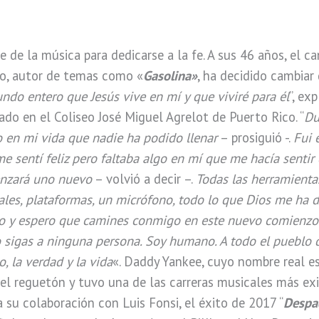
 de la música para dedicarse a la fe. A sus 46 años, el ca
o, autor de temas como «
Gasolina»
, ha decidido cambiar d
ndo entero que Jesús vive en mí y que viviré para él
”, ex
ado en el Coliseo José Miguel Agrelot de Puerto Rico. “
Du
o en mi vida que nadie ha podido llenar
– prosiguió -.
Fui 
 sentí feliz pero faltaba algo en mí que me hacía sentir
nzará uno nuevo
– volvió a decir –.
Todas las herramienta
ales, plataformas, un micrófono, todo lo que Dios me ha 
ico y espero que camines conmigo en este nuevo comienzo
 sigas a ninguna persona. Soy humano. A todo el pueblo 
o, la verdad y la vida
«. Daddy Yankee, cuyo nombre real e
l reguetón y tuvo una de las carreras musicales más exit
a su colaboración con Luis Fonsi, el éxito de 2017 “
Despa