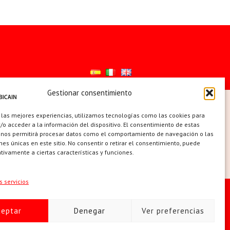
Gestionar consentimiento
ES
 las mejores experiencias, utilizamos tecnologías como las cookies para
o acceder a la información del dispositivo. El consentimiento de estas
 nos permitirá procesar datos como el comportamiento de navegación o las
ones únicas en este sitio. No consentir o retirar el consentimiento, puede
tivamente a ciertas características y funciones.
s servicios
 de cookies (UE)
ceptar
Denegar
Ver preferencias
 | +34 91 742 5113 · sobicain@sobicain.org