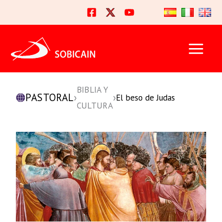
Ir
al
contenido
BIBLIA Y
PASTORAL
›
›
El beso de Judas
CULTURA