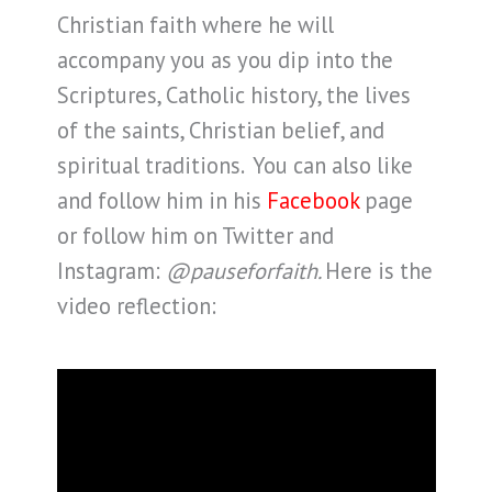
Christian faith where he will
accompany you as you dip into the
Scriptures, Catholic history, the lives
of the saints, Christian belief, and
spiritual traditions. You can also like
and follow him in his
Facebook
page
or follow him on Twitter and
Instagram:
@pauseforfaith.
Here is the
video reflection: