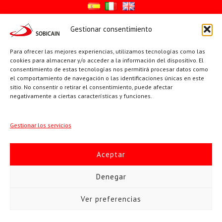
Gestionar consentimiento
Síguenos en:
Para ofrecer las mejores experiencias, utilizamos tecnologías como las
YouTube
X
Facebook
cookies para almacenar y/o acceder a la información del dispositivo. El
consentimiento de estas tecnologías nos permitirá procesar datos como
el comportamiento de navegación o las identificaciones únicas en este
sitio. No consentir o retirar el consentimiento, puede afectar
PÁGINAS INSTITUCIONALES
negativamente a ciertas características y funciones.
Sociedad San Pablo
Gestionar los servicios
Beato Santiago Alberione
Aceptar
SOBICAIN / Sociedad Bíblica Católica Internacional · C/ Protasio
Denegar
Gómez, 15. 28027 MADRID · Tlfs. +34 623 307 995 | +34 91 742
Ver preferencias
5113 · sobicain@sobicain.org