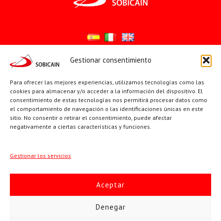
Gestionar consentimiento
Síguenos en:
Para ofrecer las mejores experiencias, utilizamos tecnologías como las
YouTube
X
Facebook
cookies para almacenar y/o acceder a la información del dispositivo. El
consentimiento de estas tecnologías nos permitirá procesar datos como
el comportamiento de navegación o las identificaciones únicas en este
sitio. No consentir o retirar el consentimiento, puede afectar
PÁGINAS INSTITUCIONALES
negativamente a ciertas características y funciones.
Sociedad San Pablo
Gestionar los servicios
Beato Santiago Alberione
Aceptar
SOBICAIN / Sociedad Bíblica Católica Internacional · C/ Protasio
Denegar