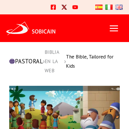
Ir
al
contenido
BIBLIA
The Bible, Tailored for
PASTORAL
›
›
EN LA
Kids
WEB