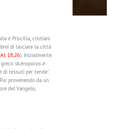
a e Priscilla, cristiani
rei di lasciare la città
(
At 18,26
). Inizialmente
 greco sk
ēnopoios è
 di tessuti per tende”.
. Pur provenendo da un
ore del Vangelo,