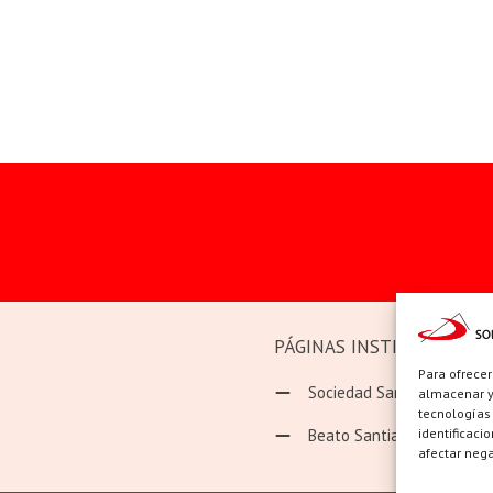
PÁGINAS INSTITUCIONAL
Para ofrecer
Sociedad San Pablo
almacenar y/
tecnologías
identificaci
Beato Santiago Alberione
afectar nega