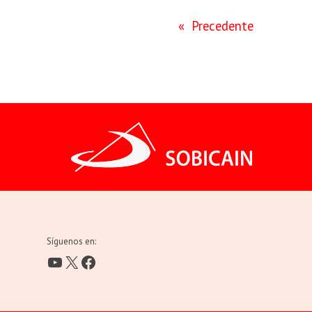
«
Precedente
Síguenos en:
YouTube
X
Facebook