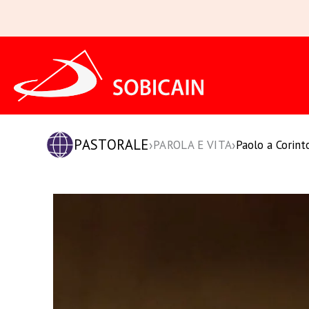
Vai
al
contenuto
PASTORALE
›
›
PAROLA E VITA
Paolo a Corint