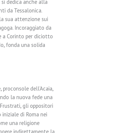
si dedica anche alla
nti da Tessalonica.
la sua attenzione sui
nagoga. Incoraggiato da
e a Corinto per diciotto
do, fonda una solida
 proconsole dell’Acaia,
rando la nuova fede una
rustrati, gli oppositori
 iniziale di Roma nei
ome una religione
teggere indirettamente la