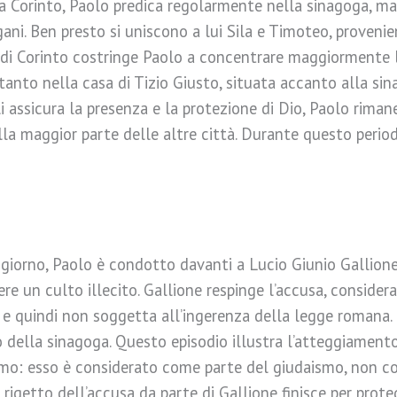
 Corinto, Paolo predica regolarmente nella sinagoga, ma 
ani. Ben presto si uniscono a lui Sila e Timoteo, provenie
i di Corinto costringe Paolo a concentrare maggiormente 
rtanto nella casa di Tizio Giusto, situata accanto alla si
i assicura la presenza e la protezione di Dio, Paolo riman
lla maggior parte delle altre città. Durante questo perio
ggiorno, Paolo è condotto davanti a Lucio Giunio Gallione,
re un culto illecito. Gallione respinge l’accusa, conside
 e quindi non soggetta all’ingerenza della legge romana. F
della sinagoga. Questo episodio illustra l’atteggiamento
simo: esso è considerato come parte del giudaismo, non c
 Il rigetto dell’accusa da parte di Gallione finisce per pro