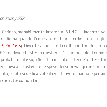
achikuzhy SSP
 Corinto, probabilmente intorno al 51 d.C. Lì incontra Aquil
i da Roma quando l’imperatore Claudio ordina a tutti gli eb
19
;
Rm 16,3
). Diventeranno stretti collaboratori di Paolo 
ché condivide lo stesso mestiere. L’etimologia del termine
probabilmente significa “fabbricante di tende” o “tessitore
re, riesca a sostenere le spese dei suoi viaggi missionari
giato, Paolo si dedica volentieri al lavoro manuale per am
vare sulle comunità.