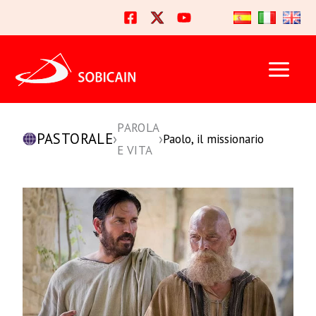
Vai
al
contenuto
PAROLA
PASTORALE
›
›
Paolo, il missionario
E VITA