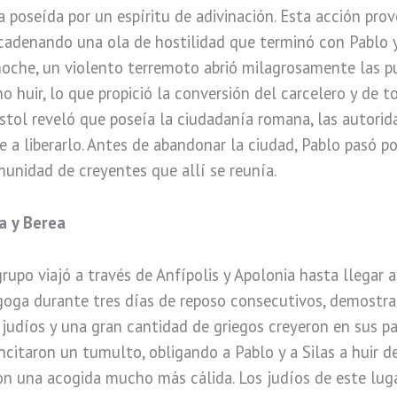
 poseída por un espíritu de adivinación. Esta acción pro
cadenando una ola de hostilidad que terminó con Pablo y
oche, un violento terremoto abrió milagrosamente las pue
 huir, lo que propició la conversión del carcelero y de to
stol reveló que poseía la ciudadanía romana, las autorid
a liberarlo. Antes de abandonar la ciudad, Pablo pasó por
unidad de creyentes que allí se reunía.
a y Berea
grupo viajó a través de Anfípolis y Apolonia hasta llegar 
agoga durante tres días de reposo consecutivos, demostra
udíos y una gran cantidad de griegos creyeron en sus pal
ncitaron un tumulto, obligando a Pablo y a Silas a huir d
eron una acogida mucho más cálida. Los judíos de este lu