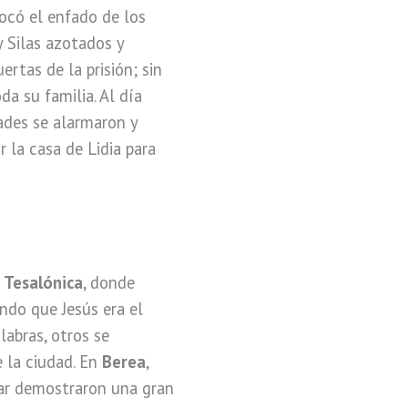
vocó el enfado de los
 Silas azotados y
rtas de la prisión; sin
da su familia. Al día
ades se alarmaron y
 la casa de Lidia para
a
Tesalónica
, donde
ndo que Jesús era el
abras, otros se
e la ciudad. En
Berea
,
gar demostraron una gran