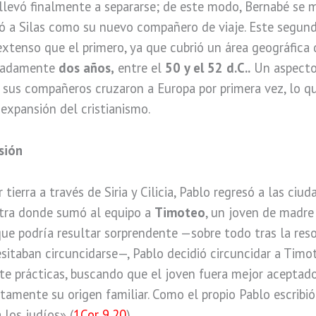
s llevó finalmente a separarse; de este modo, Bernabé se
ió a Silas como su nuevo compañero de viaje. Este segund
xtenso que el primero, ya que cubrió un área geográfica
imadamente
dos años,
entre el
50 y el 52 d.C..
Un aspecto
y sus compañeros cruzaron a Europa por primera vez, lo 
 expansión del cristianismo.
sión
 tierra a través de Siria y Cilicia, Pablo regresó a las ciud
stra donde sumó al equipo a
Timoteo
, un joven de madre
que podría resultar sorprendente —sobre todo tras la reso
sitaban circuncidarse—, Pablo decidió circuncidar a Timot
e prácticas, buscando que el joven fuera mejor aceptado 
amente su origen familiar. Como el propio Pablo escribió
 los judíos» (
1Cor 9,20
).