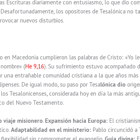
as Escrituras diariamente con entusiasmo, lo que dio co
 Desafortunadamente, los opositores de Tesalónica no ta
rovocar nuevos disturbios.
lo en Macedonia cumplieron las palabras de Cristo: «Yo l
 nombre» (
He 9,16
). Su sufrimiento estuvo acompañado de
ar una entrañable comunidad cristiana a la que años más 
lipenses. De igual modo, su paso por Tesa
lónica dio
origen
 los Tesalonicenses, considerada hoy en día la más antigu
ico del Nuevo Testamento.
o viaje misionero
.
Expansión hacia Europa:
El cristiani
tico.
Adaptabilidad en el ministerio:
Pablo circuncidó a
flexibilidad sin comprometer el evangelio.
Guía divina:
El