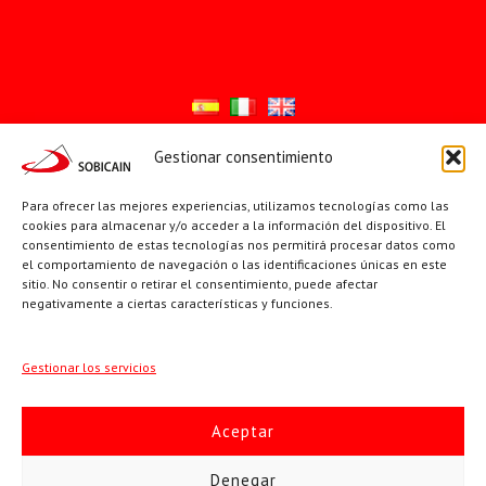
Gestionar consentimiento
Síguenos en:
Para ofrecer las mejores experiencias, utilizamos tecnologías como las
YouTube
X
Facebook
cookies para almacenar y/o acceder a la información del dispositivo. El
consentimiento de estas tecnologías nos permitirá procesar datos como
el comportamiento de navegación o las identificaciones únicas en este
sitio. No consentir o retirar el consentimiento, puede afectar
PÁGINAS INSTITUCIONALES
negativamente a ciertas características y funciones.
Sociedad San Pablo
Gestionar los servicios
Beato Santiago Alberione
Aceptar
SOBICAIN / Sociedad Bíblica Católica Internacional · C/ Protasio
Denegar